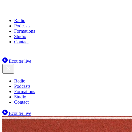
Radio
Podcasts
Formations
Studio
Contact
Ecouter live
Radio
Podcasts
Formations
Studio
Contact
Ecouter live