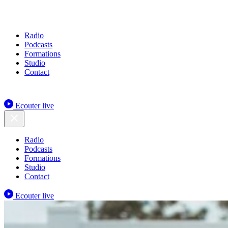
Radio
Podcasts
Formations
Studio
Contact
Ecouter live
Radio
Podcasts
Formations
Studio
Contact
Ecouter live